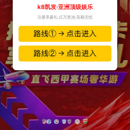
k8凯发·亚洲顶级娱乐
注册享豪礼·亿万奖池·高额无忧