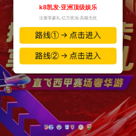
k8凯发·亚洲顶级娱乐
注册享豪礼·亿万奖池·高额无忧