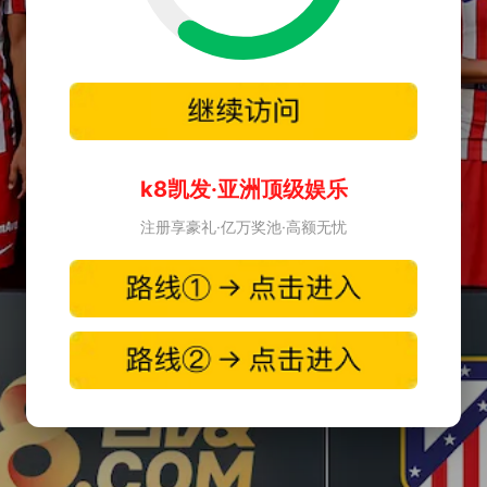
k8凯发·亚洲顶级娱乐
注册享豪礼·亿万奖池·高额无忧