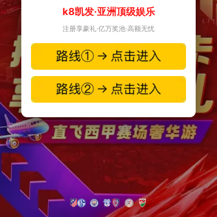
k8凯发·亚洲顶级娱乐
注册享豪礼·亿万奖池·高额无忧