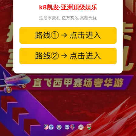
k8凯发·亚洲顶级娱乐
注册享豪礼·亿万奖池·高额无忧