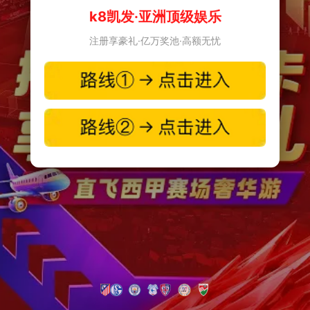
k8凯发·亚洲顶级娱乐
注册享豪礼·亿万奖池·高额无忧